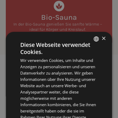
Bio-Sauna
In der Bio-Sauna genießen Sie sanfte Wärme –
ideal für Körper und Kreislauf.
×
Diese Webseite verwendet
Cookies.
GERMAN
Wir verwenden Cookies, um Inhalte und
ENGLISH
Anzeigen zu personalisieren und unseren
Datenverkehr zu analysieren. Wir geben
Informationen über Ihre Nutzung unserer
EINTAUCHEN & TREIBEN LASSEN
Website auch an unsere Werbe- und
Indoor-Pool
Analysepartner weiter, die diese
Tauchen Sie ein in das wohltemperierte Wasser
möglicherweise mit anderen
unseres hoteleigenen
Hallenbades
und lassen Sie sich
Informationen kombinieren, die Sie ihnen
genussvoll treiben.
bereitgestellt haben oder die sie im
Rahmen Ihrer Nutzung ihrer Dienste