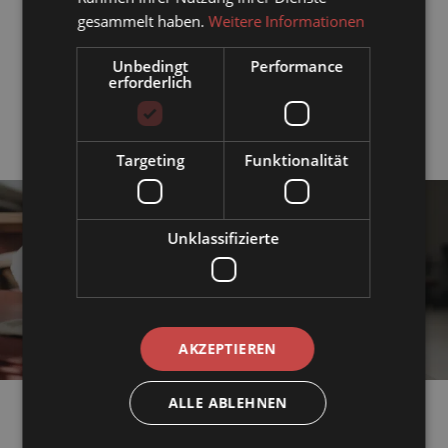
gesammelt haben.
Weitere Informationen
Unbedingt
Performance
erforderlich
Targeting
Funktionalität
Unklassifizierte
„Die größten Ereignisse, das sind nicht
unsere lautesten, sondern unsere stillsten
Momente.“
FRIEDRICH NIETZSCHE
AKZEPTIEREN
ALLE ABLEHNEN