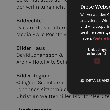
Seiten ist stets der jeweilige Anbieter
Diese Webse
der Verlinkung nicht erkennbar.
Wir verwenden Co
Bildrechte:
analysieren. Wir
und Analysepartn
Das auf dieser Internetseite dargestel
Sie ihnen bereitg
Media – Alle Rechte vorbehalten.
haben.
Weitere I
Bilder Haus
Unbedingt
erforderlich
David Johansson & Huber Web Media
Archiv Hotel Alte Schmiede
Bilder Region:
DETAILS ANZ
©Region Seefeld mit folgenden Fotogra
Johannes Aitzetmüler, Andreas Kern, M
Christian Weittenhiller, Moritz Klee, St