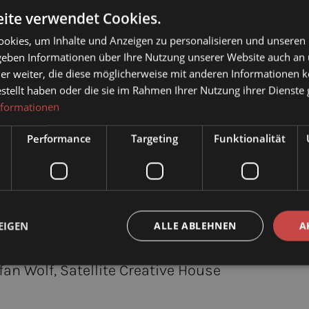
 oder Betreiber der Seiten verantwortlich. Rec
ite verwendet Cookies.
okies, um Inhalte und Anzeigen zu personalisieren und unseren
 geben Informationen über Ihre Nutzung unserer Website auch an
er weiter, die diese möglicherweise mit anderen Informationen k
lte Bildmaterial ist urheberrechtlich geschüt
estellt haben oder die sie im Rahmen Ihrer Nutzung ihrer Dienst
nformationen
Performance
Targeting
Funktionalität
EIGEN
ALLE ABLEHNEN
A
fen:
iriam Mayer, Sebastian Marko, David Hennerbi
efan Wolf, Satellite Creative House