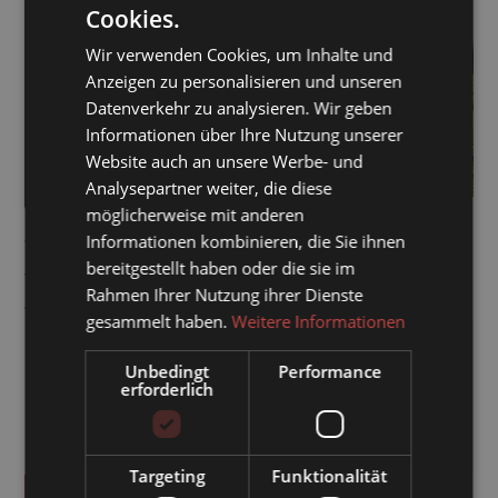
Cookies.
GERMAN
Wir verwenden Cookies, um Inhalte und
ENGLISH
Anzeigen zu personalisieren und unseren
Datenverkehr zu analysieren. Wir geben
Informationen über Ihre Nutzung unserer
Website auch an unsere Werbe- und
Analysepartner weiter, die diese
Nutzung aller Hotelannehmlichkeiten
möglicherweise mit anderen
Wellnessbereich "Um el Ma"
Informationen kombinieren, die Sie ihnen
bereitgestellt haben oder die sie im
Bademäntel für die Dauer Ihres Aufenthaltes
Rahmen Ihrer Nutzung ihrer Dienste
Regiobus-Ticket
gesammelt haben.
Weitere Informationen
Gästekarte “PlateauCard”
Unbedingt
Performance
Die Karte ermöglicht kostenfreie Busfahrten,
erforderlich
Rabatt im Casino Seefeld, reduzierten Eintritt in
das Olympiabad Seefeld und das Alpenbad
Leutasch sowie viele weitere Ermäßigungen
Targeting
Funktionalität
ANFRAGEN
BUCHEN