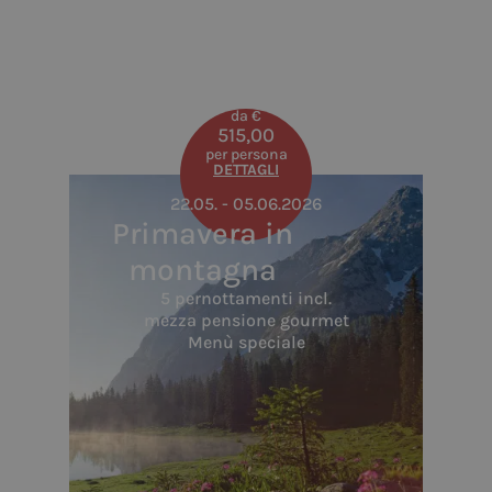
da €
515,00
per persona
DETTAGLI
22.05. - 05.06.2026
Primavera in
montagna
5 pernottamenti incl.
mezza pensione gourmet
Menù speciale