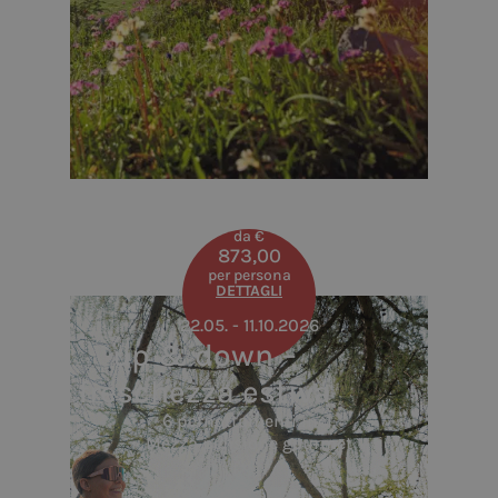
da €
873,00
per persona
DETTAGLI
22.05. - 11.10.2026
up & down –
freschezza estiva
6 pernottamenti incl.
Mezza pensione gourmet