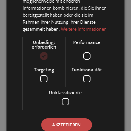
möglicherweise mit anderen
introduttivo al
Informationen kombinieren, die Sie ihnen
golf
bereitgestellt haben oder die sie im
4 pernottamenti incl.
Rahmen Ihrer Nutzung ihrer Dienste
Mezza pensione gourmet
gesammelt haben.
Weitere Informationen
Unbedingt
Performance
erforderlich
Targeting
Funktionalität
Unklassifizierte
AKZEPTIEREN
da €
568,00