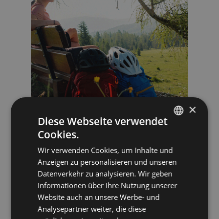
×
Diese Webseite verwendet
Cookies.
GERMAN
Wir verwenden Cookies, um Inhalte und
ENGLISH
da €
Anzeigen zu personalisieren und unseren
645,00
Datenverkehr zu analysieren. Wir geben
per persona
DETTAGLI
Informationen über Ihre Nutzung unserer
22.05. - 11.10.2026
Website auch an unsere Werbe- und
Corso
Analysepartner weiter, die diese