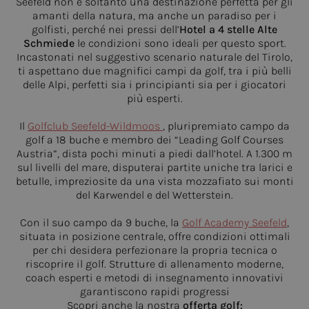
Seefeld non è soltanto una destinazione perfetta per gli
amanti della natura, ma anche un paradiso per i
golfisti, perché nei pressi dell’
Hotel a 4 stelle
Alte
Schmiede
le condizioni sono ideali per questo sport.
Incastonati nel suggestivo scenario naturale del Tirolo,
ti aspettano due magnifici campi da golf, tra i più belli
delle Alpi, perfetti sia i principianti sia per i giocatori
più esperti.
Il
Golfclub Seefeld-Wildmoos
, pluripremiato campo da
golf a 18 buche e membro dei “Leading Golf Courses
Austria”, dista pochi minuti a piedi dall’hotel. A 1.300 m
sul livelli del mare, disputerai partite uniche tra larici e
betulle, impreziosite da una vista mozzafiato sui monti
del Karwendel e del Wetterstein.
Con il suo campo da 9 buche, la
Golf Academy Seefeld
,
situata in posizione centrale, offre condizioni ottimali
per chi desidera perfezionare la propria tecnica o
riscoprire il golf. Strutture di allenamento moderne,
coach esperti e metodi di insegnamento innovativi
garantiscono rapidi progressi
Scopri anche la nostra
offerta golf: