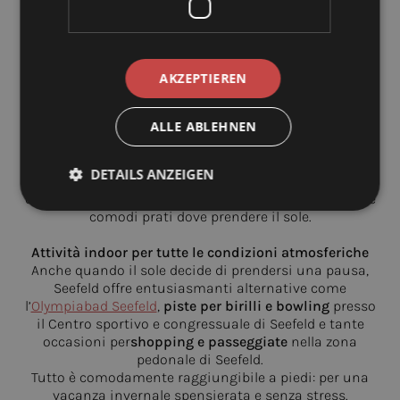
piacevole. Basta uscire dalla porta dell’
Hotel Alte
Schmiede
per entrare in un mondo ricco di esperienze
speciali per famiglie, amanti della cultura e del gusto:
Una sera al
Casino Seefeld
Il
Casino Seefeld
è il luogo perfetto per concludere la
AKZEPTIEREN
tua serata in bellezza, a pochi minuti a piedi dall’Alte
Schmiede.
ALLE ABLEHNEN
Rinfrescati al
Wildsee
Nelle calde giornate estive, la
spiaggia
sulle sponde
DETAILS ANZEIGEN
dell’idilliaco
lago Wildsee
, un lago balneabile naturale,
offre refrigerio ai visitatori con la sua acqua limpida e
comodi prati dove prendere il sole.
Attività indoor per tutte le condizioni atmosferiche
Anche quando il sole decide di prendersi una pausa,
Seefeld offre entusiasmanti alternative come
l’
Olympiabad Seefeld
,
piste per birilli e bowling
presso
il Centro sportivo e congressuale di Seefeld e tante
occasioni per
shopping e passeggiate
nella zona
pedonale di Seefeld.
Tutto è comodamente raggiungibile a piedi: per una
vacanza invernale spensierata e senza stress.