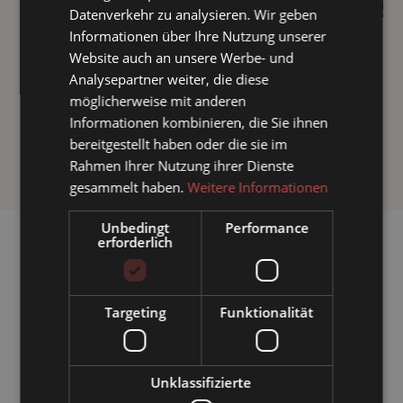
Datenverkehr zu analysieren. Wir geben
Informationen über Ihre Nutzung unserer
Website auch an unsere Werbe- und
I nostri consigli:
Analysepartner weiter, die diese
Offerta vacanza
“up & down – freschezza estiva”:
möglicherweise mit anderen
6 pernottamenti
con
e-mountain bike per 2 giorni
Informationen kombinieren, die Sie ihnen
inclusa e
molti altri vantaggi.
bereitgestellt haben oder die sie im
VAI ALL’OFFERTA
Rahmen Ihrer Nutzung ihrer Dienste
gesammelt haben.
Weitere Informationen
Unbedingt
Performance
erforderlich
SCOPRI DI PIÙ SULLA REGIONE DI SEEFELD
Targeting
Funktionalität
Le tue vacanze estive
Anche lontano dai sentieri escursionistici, dai campi
da golf e dalle piste ciclabili, Seefeld offre numerose
Unklassifizierte
opportunità per trascorrere un’estate variegata e