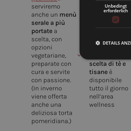
serviremo
borsa spa con
Unbedingt
erforderlich
anche un
menù
soffice
serale a più
accappatoio
portate
a
per tutta la
scelta, con
durata del
DETAILS ANZ
opzioni
soggiorno
vegetariane,
Un’ampia
preparate con
scelta di tè e
cura e servite
tisane
è
con passione.
disponibile
(In inverno
tutto il giorno
viene offerta
nell’area
anche una
wellness
deliziosa torta
pomeridiana.)