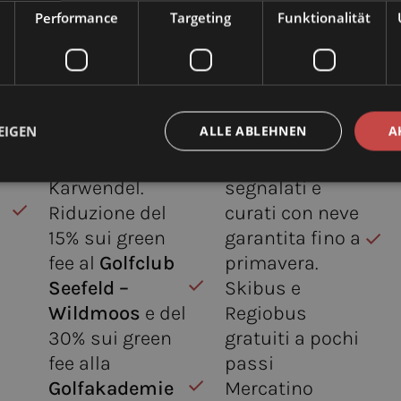
natura alpina e
direttamente
Performance
Targeting
Funktionalität
in un panorama
alla reception.
mozzafiato con
Escursioni
vista sui monti
inverali su
aree
del
pianeggianti
e
EIGEN
ALLE ABLEHNEN
A
Wettersteingebirge
140 km di
e del
sentieri ben
Karwendel.
segnalati e
Riduzione del
curati con neve
15% sui green
garantita fino a
fee al
Golfclub
primavera.
Seefeld –
Skibus e
Wildmoos
e del
Regiobus
30% sui green
gratuiti a pochi
fee alla
passi
Golfakademie
Mercatino