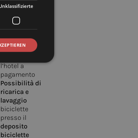
ampio
Unklassifizierte
parcheggio
direttamente
presso l’hotel
Stazione di
KZEPTIEREN
ricarica
elettrica
presso
l’hotel a
pagamento
Possibilità di
ricarica e
lavaggio
biciclette
presso il
deposito
biciclette