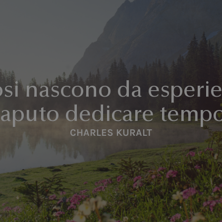
iosi nascono da esper
saputo dedicare tempo
CHARLES KURALT