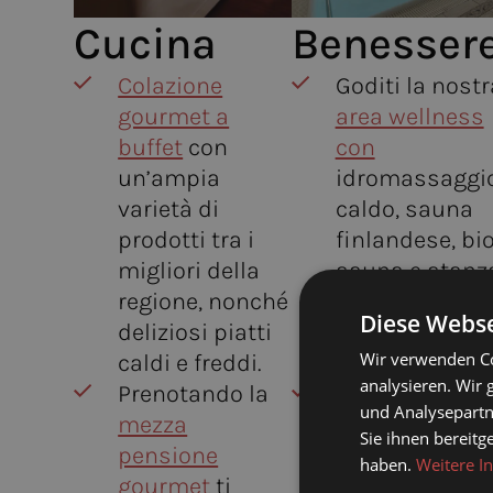
Cucina
Benesser
Colazione
Goditi la nostr
gourmet a
area wellness
buffet
con
con
un’ampia
idromassaggi
varietà di
caldo, sauna
prodotti tra i
finlandese, bio
migliori della
sauna e stanz
regione, nonché
del sale
Diese Webse
deliziosi piatti
fisioterapica a
Wir verwenden Co
caldi e freddi.
infrarossi
analysieren. Wir
Prenotando la
Approfitta
und Analysepartn
mezza
gratuitamente
Sie ihnen bereitg
pensione
della
piscina
haben.
Weitere I
gourmet
ti
indoor
e
della