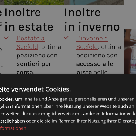
e
Inoltre
Inoltre
in estate
in inverno
a
L’estate a
L’inverno a
Seefeld
: ottima
Seefeld
: ottima
o
posizione con
posizione con
sentieri per
accesso alle
-
corsa,
piste
nelle
a
escursionismo
immediate
ite verwendet Cookies.
e ciclismo che
vicinanze
Se
partono
dell’hotel e
okies, um Inhalte und Anzeigen zu personalisieren und unseren
direttamente
biglietto
 geben Informationen über Ihre Nutzung unserer Website auch an
er weiter, die diese möglicherweise mit anderen Informationen k
dall’hotel
,
gratuito per lo
estellt haben oder die sie im Rahmen Ihrer Nutzung ihrer Dienst
immersi nella
sci di fondo
nformationen
pianeggiante
disponibile